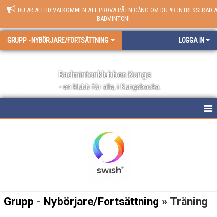
DU ÄR ALLTID VÄLKOMMEN ATT PROVA PÅ EN GÅNG OM DU ÄR INTRESSERAD A
BADMINTON!
GRUPP - NYBÖRJARE/FORTSÄTTNING
LOGGA IN
Badmintonklubben Kungs
- en klubb för alla, i Kungsbacka.
GRUPP - NYBÖRJARE/FORTSÄTTNING
KALENDER
KONTAKT
Grupp - Nybörjare/Fortsättning
» Träning